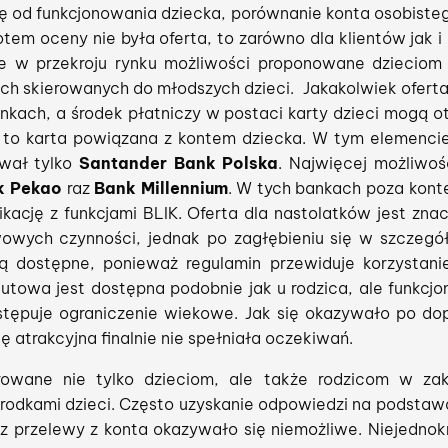
ię od funkcjonowania dziecka, porównanie konta osobisteg
tem oceny nie była oferta, to zarówno dla klientów jak i
e w przekroju rynku możliwości proponowane dzieciom 
ch skierowanych do młodszych dzieci. Jakakolwiek oferta 
ankach, a środek płatniczy w postaci karty dzieci mogą o
 to karta powiązana z kontem dziecka. W tym elemencie
ował tylko
Santander Bank Polska
. Najwięcej możliwoś
k Pekao
raz
Bank Millennium
. W tych bankach poza konte
ikację z funkcjami BLIK. Oferta dla nastolatków jest zn
wowych czynności, jednak po zagłębieniu się w szczegó
są dostępne, ponieważ regulamin przewiduje korzystanie
utowa jest dostępna podobnie jak u rodzica, ale funkcjon
stępuje ograniczenie wiekowe. Jak się okazywało po dop
ę atrakcyjna finalnie nie spełniała oczekiwań.
rowane nie tylko dzieciom, ale także rodzicom w zak
środkami dzieci. Często uzyskanie odpowiedzi na podstawo
raz przelewy z konta okazywało się niemożliwe. Niejedn