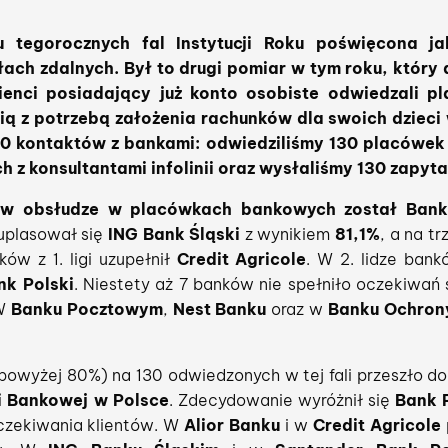
 tegorocznych fal Instytucji Roku poświęcona ja
ch zdalnych. Był to drugi pomiar w tym roku, który d
 Klienci posiadający już konto osobiste odwiedzali 
inią z potrzebą założenia rachunków dla swoich dzieci 
0 kontaktów z bankami: odwiedziliśmy 130 placówe
h z konsultantami infolinii oraz wysłaliśmy 130 zapyt
w obsłudze w placówkach bankowych został Bank
uplasował się
ING Bank Śląski
z wynikiem
81,1%
, a na t
ów z 1. ligi uzupełnił
Credit Agricole
. W 2. lidze bank
nk Polski
. Niestety aż 7 banków nie spełniło oczekiwań 
 W
Banku Pocztowym
,
Nest Banku
oraz w
Banku Ochron
powyżej 80%) na 130 odwiedzonych w tej fali przeszło do
ki Bankowej w Polsce
. Zdecydowanie wyróżnił się
Bank 
czekiwania klientów. W
Alior Banku
i w
Credit Agricole