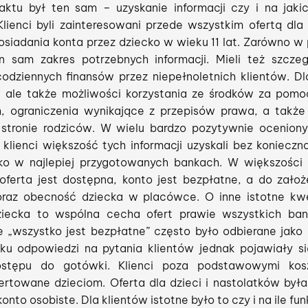
ktu był ten sam – uzyskanie informacji czy i na jak
lienci byli zainteresowani przede wszystkim ofertą dla 
osiadania konta przez dziecko w wieku 11 lat. Zarówno w pl
ten sam zakres potrzebnych informacji. Mieli też szcz
codziennych finansów przez niepełnoletnich klientów. Dla
 ale także możliwości korzystania ze środków za pomoc
, ograniczenia wynikające z przepisów prawa, a takż
stronie rodziców. W wielu bardzo pozytywnie ocenio
ii klienci większość tych informacji uzyskali bez koniecz
lko w najlepiej przygotowanych bankach. W większości 
 oferta jest dostępna, konto jest bezpłatne, a do zało
raz obecność dziecka w placówce. O inne istotne kw
ziecka to wspólna cecha ofert prawie wszystkich ban
e „wszystko jest bezpłatne” często było odbierane jako
ku odpowiedzi na pytania klientów jednak pojawiały si
stępu do gotówki. Klienci poza podstawowymi kosz
fertowane dzieciom. Oferta dla dzieci i nastolatków był
nto osobiste. Dla klientów istotne było to czy i na ile f