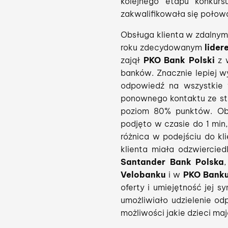
kolejnego etapu konku
zakwalifikowała się poło
Obsługa klienta w zdalnym
roku zdecydowanym
lider
zajął
PKO Bank Polski
z 
banków. Znacznie lepiej w
odpowiedź na wszystkie 
ponownego kontaktu ze str
poziom 80% punktów. Obs
podjęto w czasie do 1 min,
różnica w podejściu do kl
klienta miała odzwiercied
Santander Bank Polska
Velobanku
i w
PKO Banku
oferty i umiejętność jej 
umożliwiało udzielenie od
możliwości jakie dzieci ma