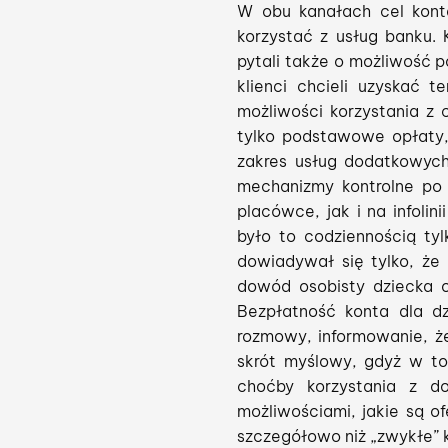
W obu kanałach cel konta
korzystać z usług banku. K
pytali także o możliwość p
klienci chcieli uzyskać 
możliwości korzystania z 
tylko podstawowe opłaty,
zakres usług dodatkowych
mechanizmy kontrolne po 
placówce, jak i na infolin
było to codziennością ty
dowiadywał się tylko, że
dowód osobisty dziecka o
Bezpłatność konta dla d
rozmowy, informowanie, ż
skrót myślowy, gdyż w to
choćby korzystania z do
możliwościami, jakie są o
szczegółowo niż „zwykłe” ko