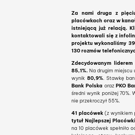
Za nami druga z pięciu
placówkach oraz w kanała
istniejącą już relacją.
kontaktowali się z infol
projektu wykonaliśmy 39
130 rozmów telefonicznyc
Zdecydowanym liderem 
85,1%.
Na drugim miejscu 
wynik
80,9%
. Stawkę bank
Bank Polska
oraz
PKO Ba
średni wynik poniżej 70%.
nie przekroczył 55%.
41 placówek
(z wynikiem 
tytuł Najlepszej Placów
na 10 placówek spełniło o