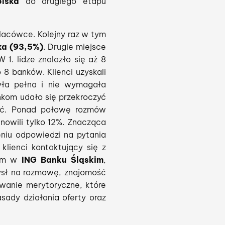
lska
do drugiego etapu
lacówce. Kolejny raz w tym
ka (93,5%)
. Drugie miejsce
W 1. lidze znalazło się aż 8
8 banków. Klienci uzyskali
yła pełna i nie wymagała
nkom udało się przekroczyć
ość. Ponad połowę rozmów
anowili tylko 12%. Znacząca
eniu odpowiedzi na pytania
klienci kontaktujący się z
tom w
ING Banku Śląskim
,
ysł na rozmowę, znajomość
owanie merytoryczne, które
sady działania oferty oraz