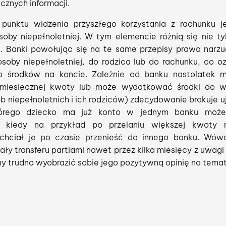
cznych informacji.
 punktu widzenia przyszłego korzystania z rachunku je
oby niepełnoletniej. W tym elemencie różnią się nie ty
. Banki powołując się na te same przepisy prawa narzu
soby niepełnoletniej, do rodzica lub do rachunku, co oz
 środków na koncie. Zależnie od banku nastolatek m
miesięcznej kwoty lub może wydatkować środki do wy
b niepełnoletnich i ich rodziców) zdecydowanie brakuje u
tórego dziecko ma już konto w jednym banku może
ji, kiedy na przykład po przelaniu większej kwoty
chciał je po czasie przenieść do innego banku. Wów
 transferu partiami nawet przez kilka miesięcy z uwagi na
ny trudno wyobrazić sobie jego pozytywną opinię na tema