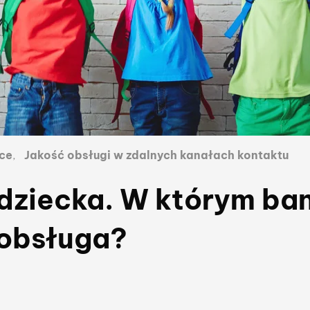
nych kategorii publikacji
ce
,
Jakość obsługi w zdalnych kanałach kontaktu
 dziecka. W którym ba
 obsługa?