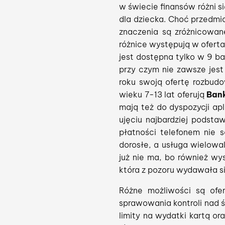
w świecie finansów różni s
dla dziecka. Choć przedmio
znaczenia są zróżnicowan
różnice występują w oferta
jest dostępna tylko w 9 b
przy czym nie zawsze jest
roku swoją ofertę rozbud
wieku 7-13 lat oferują
Ban
mają też do dyspozycji apl
ujęciu najbardziej podsta
płatności telefonem nie 
dorosłe, a usługa wielowal
już nie ma, bo również wy
która z pozoru wydawała si
Różne możliwości są ofe
sprawowania kontroli nad 
limity na wydatki kartą o