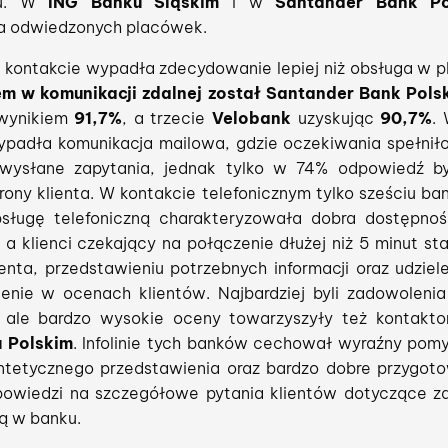
rsu. W
ING Banku Śląskim
i w
Santander Bank Po
wa odwiedzonych placówek.
 kontakcie wypadła zdecydowanie lepiej niż obsługa w p
em w komunikacji zdalnej został Santander Bank Pols
wynikiem
91,7%
, a trzecie
Velobank
uzyskując
90,7%
. 
ypadła komunikacja mailowa, gdzie oczekiwania spełniło 
wysłane zapytania, jednak tylko w 74% odpowiedź b
ony klienta. W kontakcie telefonicznym tylko sześciu ba
ługę telefoniczną charakteryzowała dobra dostępn
 a klienci czekający na połączenie dłużej niż 5 minut st
ienta, przedstawieniu potrzebnych informacji oraz udziel
lenie w ocenach klientów. Najbardziej byli zadowolenia 
, ale bardzo wysokie oceny towarzyszyły też kontak
 Polskim
. Infolinie tych banków cechował wyraźny pom
syntetycznego przedstawienia oraz bardzo dobre przygot
powiedzi na szczegółowe pytania klientów dotyczące za
ją w banku.