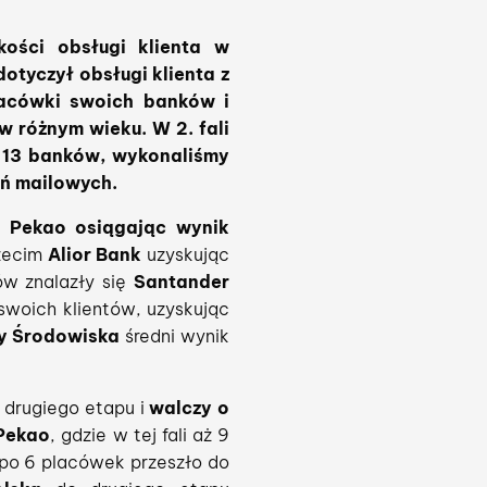
kości obsługi klienta w
otyczył obsługi klienta z
placówki swoich banków i
w różnym wieku. W 2. fali
k 13 banków, wykonaliśmy
ań mailowych.
 Pekao osiągając wynik
rzecim
Alior Bank
uzyskując
ów znalazły się
Santander
swoich klientów, uzyskując
y Środowiska
średni wynik
 drugiego etapu i
walczy o
Pekao
, gdzie w tej fali aż 9
po 6 placówek przeszło do