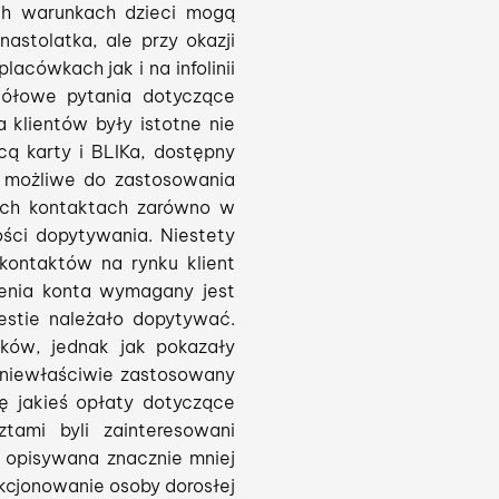
ich warunkach dzieci mogą
nastolatka, ale przy okazji
acówkach jak i na infolinii
egółowe pytania dotyczące
 klientów były istotne nie
ą karty i BLIKa, dostępny
e możliwe do zastosowania
nych kontaktach zarówno w
ności dopytywania. Niestety
kontaktów na rynku klient
żenia konta wymagany jest
estie należało dopytywać.
ków, jednak jak pokazały
 niewłaściwie zastosowany
ę jakieś opłaty dotyczące
tami byli zainteresowani
a opisywana znacznie mniej
unkcjonowanie osoby dorosłej