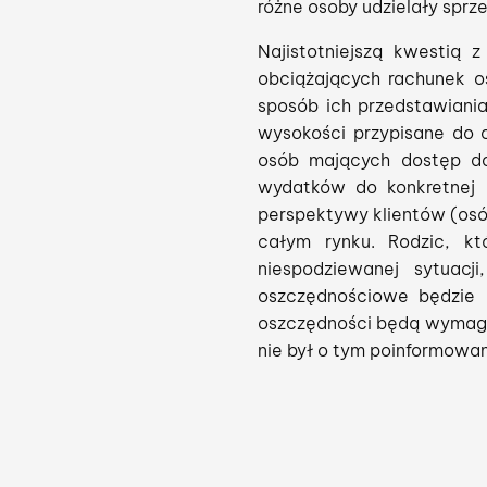
różne osoby udzielały sprze
Najistotniejszą kwestią z
obciążających rachunek os
sposób ich przedstawiania
wysokości przypisane do o
osób mających dostęp do
wydatków do konkretnej 
perspektywy klientów (osó
całym rynku. Rodzic, k
niespodziewanej sytuac
oszczędnościowe będzie 
oszczędności będą wymagały
nie był o tym poinformowa