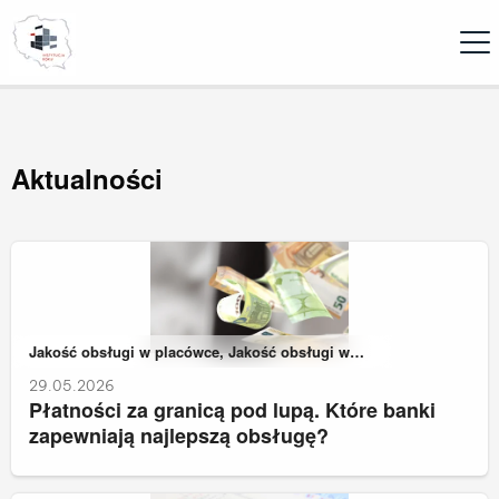
Ope
Aktualności
Należy do kategorii:
Jakość obsługi w placówce, Jakość obsługi w
zdalnych kanałach kontaktu
29.05.2026
Płatności za granicą pod lupą. Które banki
zapewniają najlepszą obsługę?