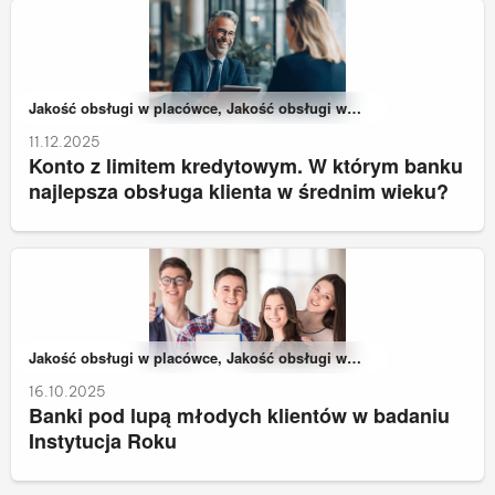
Należy do kategorii:
Jakość obsługi w placówce, Jakość obsługi w
zdalnych kanałach kontaktu
11.12.2025
Konto z limitem kredytowym. W którym banku
najlepsza obsługa klienta w średnim wieku?
Należy do kategorii:
Jakość obsługi w placówce, Jakość obsługi w
zdalnych kanałach kontaktu
16.10.2025
Banki pod lupą młodych klientów w badaniu
Instytucja Roku