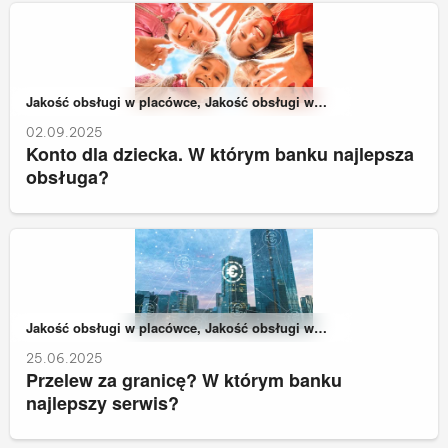
Należy do kategorii:
Jakość obsługi w placówce, Jakość obsługi w
zdalnych kanałach kontaktu
02.09.2025
Konto dla dziecka. W którym banku najlepsza
obsługa?
Należy do kategorii:
Jakość obsługi w placówce, Jakość obsługi w
zdalnych kanałach kontaktu
25.06.2025
Przelew za granicę? W którym banku
najlepszy serwis?