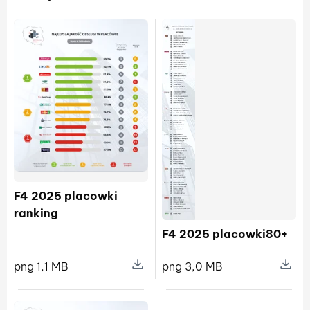
F4 2025 placowki
ranking
F4 2025 placowki80+
png 1,1 MB
png 3,0 MB
Pokaż szczegóły pliku F4 2025 plac
Pokaż s