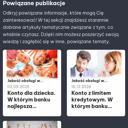
Powiązane publikacje
Odkryj powiązane informacje, które mogą Cię
zainteresować! W tej sekcji znajdziesz starannie
dobrane artykuły tematycznie związane z tym, co
właśnie czytasz. Dzięki nim możesz poszerzyć swoją
wiedzę i zagłębić się w inne, powiązane tematy.
Należy do kategorii:
Jakość obsługi w
Należy do kategorii:
Jakość obsługi w
placówce, Jakość
placówce, Jakość
02.09.2025
16.12.2024
obsługi w zdalnych
obsługi w zdalnych
Konto dla dziecka.
Konto z limitem
kanałach kontaktu
kanałach kontaktu
W którym banku
kredytowym. W
najlepsza
którym banku
obsługa?
najlepsza
obsługa?