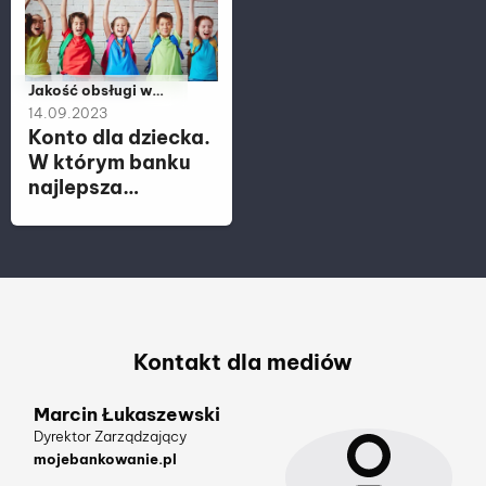
Należy do kategorii:
Jakość obsługi w
placówce, Jakość
14.09.2023
obsługi w zdalnych
Konto dla dziecka.
kanałach kontaktu
W którym banku
najlepsza
obsługa?
Kontakt dla mediów
Marcin Łukaszewski
Dyrektor Zarządzający
mojebankowanie.pl