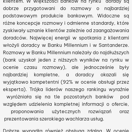
klientem. W większości banków na rynku dorady są
dobrze przygotowani do rozmowy o najbardziej
podstawowym produkcie bankowym. Widoczne są
różne koncepcje rozmowy i odmienne standardy, które
zyskiwały uznanie klientów zależnie od zaangażowania
doradców. Najwięcej energii w spotkania z klientami
włożyli doradcy w Banku Millennium i w Santanderze.
Rozmowy w Banku Millennium należały do najdłuższych
(bank uzyskał jeden z niższych wyników na rynku w
ocenie czasu rozmowy), ale jednocześnie były
najbardziej kompletne, a doradcy okazali się
wyjątkowo kompetentni (92% w ocenie obsługi przez
eksperta). Trójka liderów naszego rankingu wyraźnie
wyróżniała się na tle pozostałych banków pod
względem udzielenia kompletnej informacji o ofercie,
proponowania użytecznych rozwiązań oraz
prezentowania szerokiego wachlarza usług.
Dobrze wypadła również obsługa zdalna. W ocenie