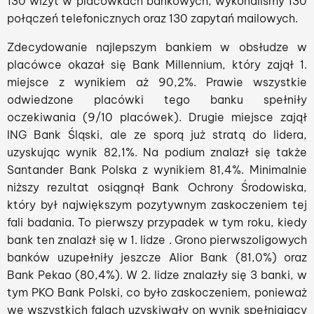
130 wizyt w placówkach bankowych, wykonaliśmy 130
połączeń telefonicznych oraz 130 zapytań mailowych.
Zdecydowanie najlepszym bankiem w obsłudze w
placówce okazał się Bank Millennium, który zajął 1.
miejsce z wynikiem aż 90,2%. Prawie wszystkie
odwiedzone placówki tego banku spełniły
oczekiwania (9/10 placówek). Drugie miejsce zajął
ING Bank Śląski, ale ze sporą już stratą do lidera,
uzyskując wynik 82,1%. Na podium znalazł się także
Santander Bank Polska z wynikiem 81,4%. Minimalnie
niższy rezultat osiągnął Bank Ochrony Środowiska,
który był największym pozytywnym zaskoczeniem tej
fali badania. To pierwszy przypadek w tym roku, kiedy
bank ten znalazł się w 1. lidze . Grono pierwszoligowych
banków uzupełniły jeszcze Alior Bank (81,0%) oraz
Bank Pekao (80,4%). W 2. lidze znalazły się 3 banki, w
tym PKO Bank Polski, co było zaskoczeniem, ponieważ
we wszystkich falach uzyskiwały on wynik spełniający