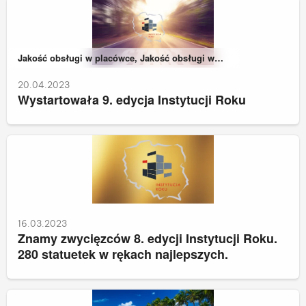
Należy do kategorii:
Jakość obsługi w placówce, Jakość obsługi w
zdalnych kanałach kontaktu
20.04.2023
Wystartowała 9. edycja Instytucji Roku
16.03.2023
Znamy zwycięzców 8. edycji Instytucji Roku.
280 statuetek w rękach najlepszych.