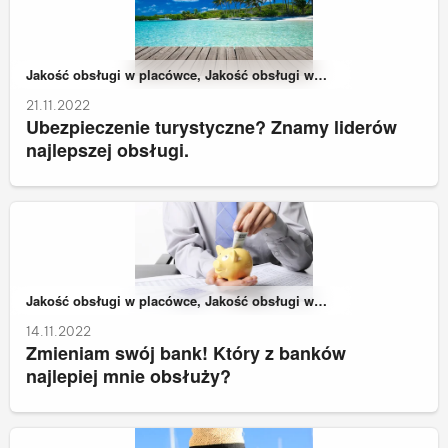
Należy do kategorii:
Jakość obsługi w placówce, Jakość obsługi w
zdalnych kanałach kontaktu
21.11.2022
Ubezpieczenie turystyczne? Znamy liderów
najlepszej obsługi.
Należy do kategorii:
Jakość obsługi w placówce, Jakość obsługi w
zdalnych kanałach kontaktu
14.11.2022
Zmieniam swój bank! Który z banków
najlepiej mnie obsłuży?