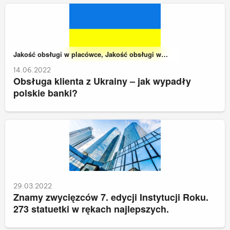
Należy do kategorii:
Jakość obsługi w placówce, Jakość obsługi w
zdalnych kanałach kontaktu
14.06.2022
Obsługa klienta z Ukrainy – jak wypadły
polskie banki?
29.03.2022
Znamy zwycięzców 7. edycji Instytucji Roku.
273 statuetki w rękach najlepszych.